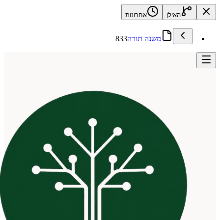
האילן
אחרונות
משנה תורה
833