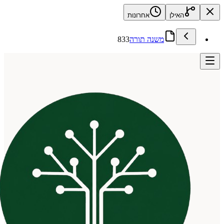
האילן
אחרונות
משנה תורה
833