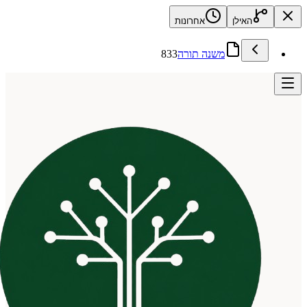
האילן
אחרונות
משנה תורה
833