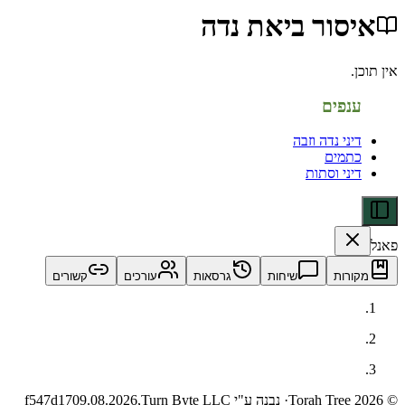
ור ביאת נדה
פים
י נדה וזבה
מים
ני וסתות
ות
שיחות
גרסאות
עורכים
קשורים
· נבנה ע"י Turn Byte LLC
09.08.2026,
f547d17