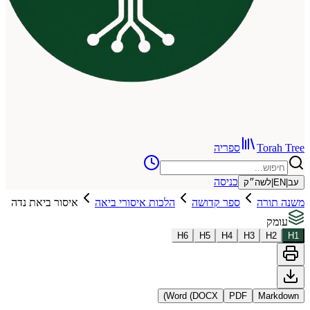
To
ספריה
כניסה
שה״ק
רה
ספר קדושה
הלכות איסורי ביאה
איסור ביאת נדה
H
6
H
5
H
4
H
3
Word (DOCX)
PDF
Ma