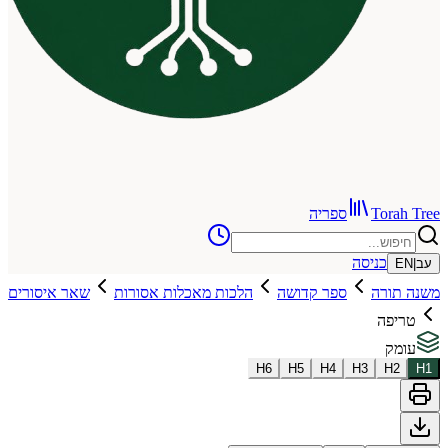
To
ספריה
כניסה
רה
ספר קדושה
הלכות מאכלות אסורות
שאר איסורים
ה
H
6
H
5
H
4
H
3