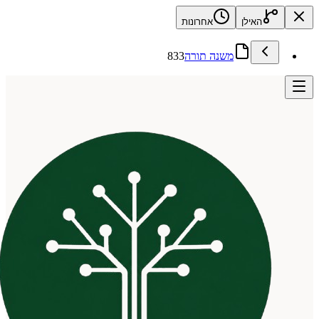
האילן
אחרונות
משנה תורה
833